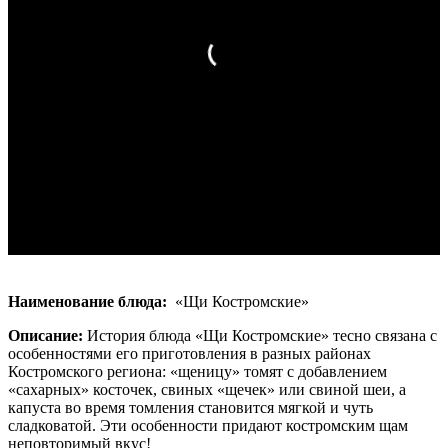
Наименование блюда:
«Щи Костромские»
Описание:
История блюда «Щи Костромские» тесно связана с
особенностями его приготовления в разных районах
Костромского региона: «щеницу» томят с добавлением
«сахарных» косточек, свиных «щечек» или свиной шеи, а
капуста во время томления становится мягкой и чуть
сладковатой. Эти особенности придают костромским щам
неповторимый вкус!