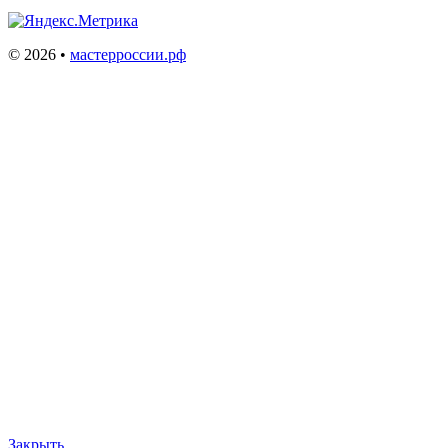
©
2026
•
мастерроссии.рф
Закрыть