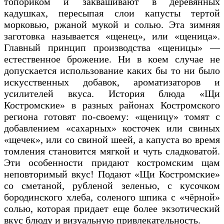
топориком и заквашивают в деревянных
кадушках, пересыпая слои капусты тертой
морковью, ржаной мукой и солью. Эта зимняя
заготовка называется «щенец», или «щеница».
Главный принцип производства «щеницы» —
естественное брожение. Ни в коем случае не
допускается использование каких бы то ни было
искусственных добавок, ароматизаторов и
усилителей вкуса. История блюда «Щи
Костромские» в разных районах Костромского
региона готовят по-своему: «щеницу» томят с
добавлением «сахарных» косточек или свиных
«щечек», или со свиной шеей, а капуста во время
томления становится мягкой и чуть сладковатой.
Эти особенности придают костромским щам
неповторимый вкус! Подают «Щи Костромские»
со сметаной, рубленой зеленью, с кусочком
бородинского хлеба, соленого шпика с «чёрной»
солью, которая придает еще более экзотический
вкус блюду и визуальную привлекательность.