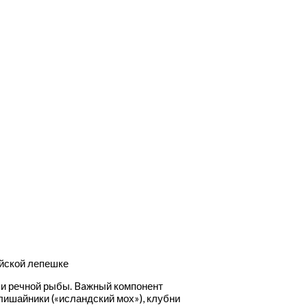
ыйской лепешке
 и речной рыбы. Baжный компонент
лишайники («исландский мох»), клубни