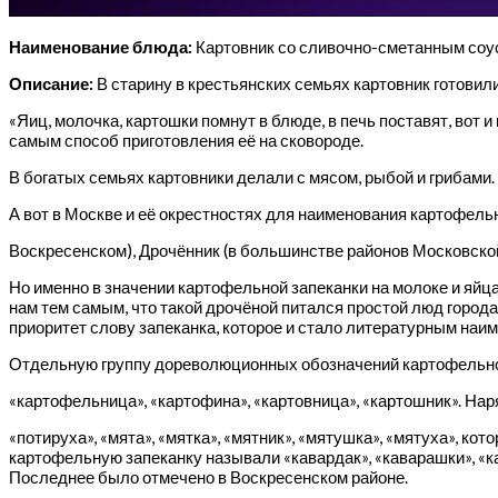
Наименование блюда:
Картовник со сливочно-сметанным соу
Описание:
В старину в крестьянских семьях картовник готовил
«Яиц, молочка, картошки помнут в блюде, в печь поставят, вот 
самым способ приготовления её на сковороде.
В богатых семьях картовники делали с мясом, рыбой и грибами.
А вот в Москве и её окрестностях для наименования картофель
Воскресенском), Дрочённик (в большинстве районов Московской
Но именно в значении картофельной запеканки на молоке и яйц
нам тем самым, что такой дрочёной питался простой люд город
приоритет слову запеканка, которое и стало литературным наи
Отдельную группу дореволюционных обозначений картофельной 
«картофельница», «картофина», «картовница», «картошник». На
«потируха», «мята», «мятка», «мятник», «мятушка», «мятуха», к
картофельную запеканку называли «кавардак», «каварашки», «к
Последнее было отмечено в Воскресенском районе.