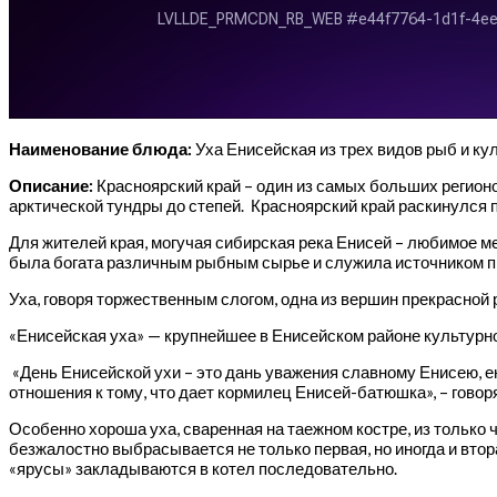
Наименование блюда:
Уха Енисейская из трех видов рыб и ку
Описание:
Красноярский край – один из самых больших регионо
арктической тундры до степей. Красноярский край раскинулся п
Для жителей края, могучая сибирская река Енисей – любимое ме
была богата различным рыбным сырье и служила источником п
Уха, говоря торжественным слогом, одна из вершин прекрасной 
«Енисейская уха» — крупнейшее в Енисейском районе культурн
«День Енисейской ухи – это дань уважения славному Енисею, е
отношения к тому, что дает кормилец Енисей-батюшка», – говор
Особенно хороша уха, сваренная на таежном костре, из только 
безжалостно выбрасывается не только первая, но иногда и втор
«ярусы» закладываются в котел последовательно.