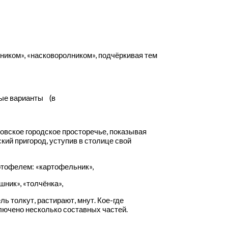
дником», «насковоролником», подчёркивая тем
ные варианты (в
овское городское просторечье, показывая
кий пригород, уступив в столице свой
ртофелем: «картофельник»,
ник», «толчёнка»,
ль толкут, растирают, мнут. Кое-где
лючено несколько составных частей.