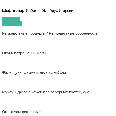
Шеф-повар:
Каболов Эльбрус Игоревич
Тех. карта
Подробнее
Региональные продукты / Региональные особенности
Окунь потрошенный с/м
Филе щуки (с кожей без костей) с/м
Муксун (филе с кожей без реберных костей) с/м
Опята замороженные