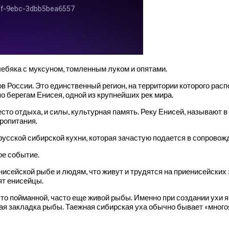
лебяка с муксуном, томленным луком и опятами.
в России. Это единственный регион, на территории которого рас
о берегам Енисея, одной из крупнейших рек мира.
сто отдыха, и силы, культурная память. Реку Енисей, называют в
ропитания.
русской сибирской кухни, которая зачастую подается в сопровожд
ое событие.
нисейской рыбе и людям, что живут и трудятся на приенисейских
ят енисейцы.
что пойманной, часто еще живой рыбы. Именно при создании ухи 
ая закладка рыбы. Таежная сибирская уха обычно бывает «многоя