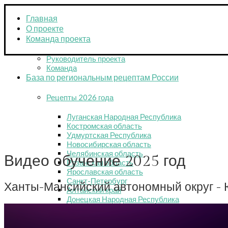
Главная
О проекте
Команда проекта
Руководитель проекта
Команда
База по региональным рецептам России
Рецепты 2026 года
Луганская Народная Республика
Костромская область
Удмуртская Республика
Новосибирская область
Челябинская область
Видео обучение 2025 год
Рязанская область
Ярославская область
Санкт-Петербург
Ханты-Мансийский автономный округ -
Алтайский край
Донецкая Народная Республика
Рецепты 2025 года
Луганская Народная Республика