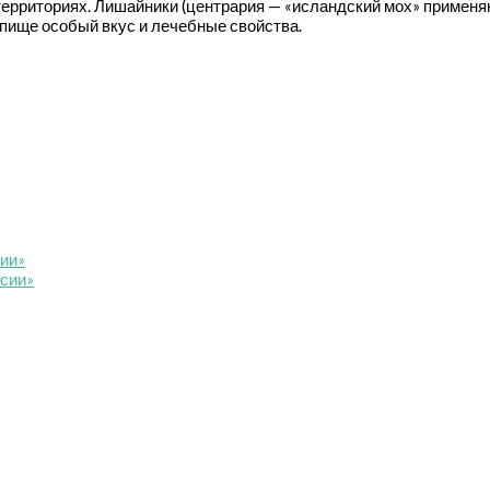
 территориях. Лишайники (центрария — «исландский мох» примен
т пище особый вкус и лечебные свойства.
сии»
ссии»