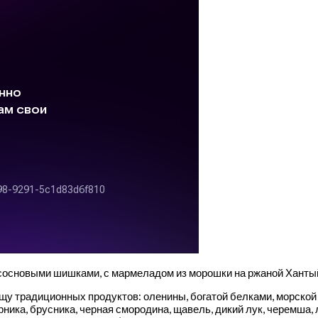
 сосновыми шишками, с мармеладом из морошки на ржаной Хант
щу традиционных продуктов: оленины, богатой белками, морской
ика, брусника, черная смородина, щавель, дикий лук, черемша, 