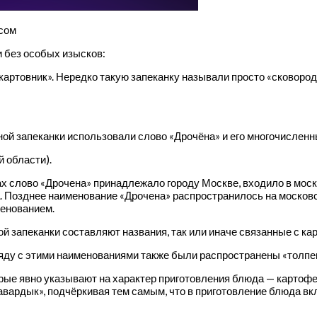
сом
и без особых изысков:
и картовник». Нередко такую запеканку называли просто «сковоро
ной запеканки использовали слово «Дрочёна» и его многочислен
 области).
ах слово «Дрочена» принадлежало городу Москве, входило в моск
а. Позднее наименование «Дрочена» распространилось на московс
менованием.
запеканки составляют названия, так или иначе связанные с ка
ряду с этими наименованиями также были распространены «толпеш
оторые явно указывают на характер приготовления блюда — картофе
авардык», подчёркивая тем самым, что в приготовление блюда вк