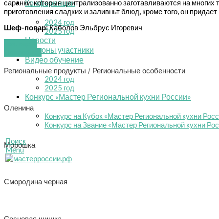
саранки, которые централизованно заготавливаются на многих
Конференции
приготовления сладких и заливньт блюд, кроме того, он придае
2024 год
Шеф-повар:
Каболов Эльбрус Игоревич
2025 год
Новости
Тех. карта
Регионы участники
Подробнее
Видео обучение
Региональные продукты / Региональные особенности
2024 год
2025 год
Конкурс «Мастер Региональной кухни России»
Оленина
Конкурс на Кубок «Мастер Региональной кухни Рос
Конкурс на Звание «Мастер Региональной кухни Ро
Поиск
Морошка
Menu
Смородина черная