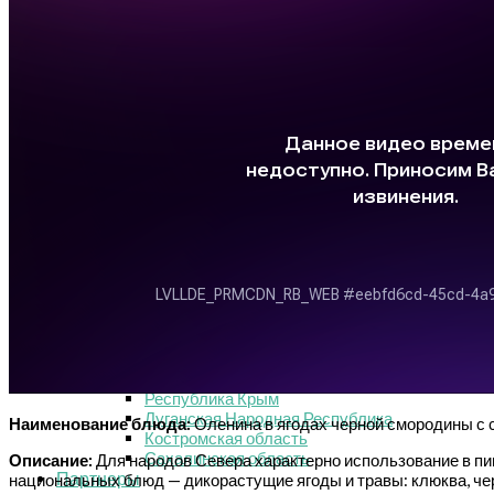
Ханты-Мансийский автономный округ — Югра
Удмуртская Республика
Красноярский край
Новосибирская область
Сахалинская область
Челябинская область
Рязанская область
Тверская область
Ярославская область
Санкт-Петербург
Московская область. Воскресенск.
Москва
Донецкая Народная Республика​
Рецепты 2024 года
Москва
Красноярский край
Рязанская область
Удмуртская Республика
Республика Крым
Луганская Народная Республика
Наименование блюда:
Оленина в ягодах черной смородины с
Костромская область
Сахалинская область
Описание:
Для народов Севера характерно использование в пи
Партнеры
национальных блюд — дикорастущие ягоды и травы: клюква, черн