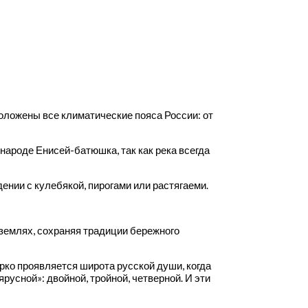
положены все климатические пояса России: от
 народе Енисей-батюшка, так как река всегда
ении с кулебякой, пирогами или растягаеми.
 землях, сохраняя традиции бережного
ярко проявляется широта русской души, когда
русной»: двойной, тройной, четверной. И эти